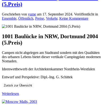
(5.Preis)
Geschrieben von
yume
am
17. September 2024
. Veröffentlicht in
zu
Ensemble
,
Öffentlich
,
Preise
,
Verkehr
.
Keine Kommentare
1001
Baulücke
in
NRW,
1001 Baulücke in NRW, Dortmund 2004
Dortmund
(5.Preis)
2004
(5.Preis)
Campen nicht abgelegen am Stadtrand sondern mit den Qualitäten
des urbanen Lebens bietet dieser vertikale Campingplatz modernen
Nomaden.
Ideenwettbewerb der Architektenkammer
Nordrhein-Westfalen
Entwurf
und Perspektive: Dipl.-Ing. G. Schittek
Zurück zur Übersicht
Weiterlesen