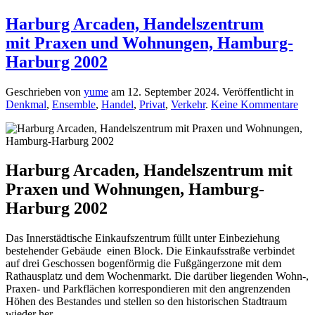
Harburg Arcaden, Handelszentrum
mit Praxen und Wohnungen, Hamburg-
Harburg 2002
Geschrieben von
yume
am
12. September 2024
. Veröffentlicht in
zu
Denkmal
,
Ensemble
,
Handel
,
Privat
,
Verkehr
.
Keine Kommentare
Har
Arc
Han
mit
und
Harburg Arcaden, Handelszentrum mit
Woh
Praxen und Wohnungen, Hamburg-
Ham
Har
Harburg 2002
200
Das Innerstädtische Einkaufszentrum füllt unter Einbeziehung
bestehender Gebäude einen Block. Die Einkaufsstraße verbindet
auf drei Geschossen bogenförmig die Fußgängerzone mit dem
Rathausplatz und dem Wochenmarkt. Die darüber liegenden Wohn-,
Praxen- und Parkflächen korrespondieren mit den angrenzenden
Höhen des Bestandes und stellen so den historischen Stadtraum
wieder her.