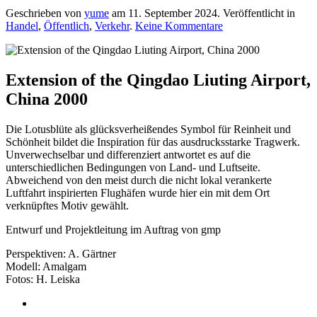
Geschrieben von
yume
am
11. September 2024
. Veröffentlicht in
zu
Handel
,
Öffentlich
,
Verkehr
.
Keine Kommentare
Extension
of
the
Qingdao
Extension of the Qingdao Liuting Airport,
Liuting
China 2000
Airport,
China
2000
Die Lotusblüte als glücksverheißendes Symbol für Reinheit und
Schönheit bildet die Inspiration für das ausdrucksstarke Tragwerk.
Unverwechselbar und differenziert antwortet es auf die
unterschiedlichen Bedingungen von Land- und Luftseite.
Abweichend von den meist durch die nicht lokal verankerte
Luftfahrt inspirierten Flughäfen wurde hier ein mit dem Ort
verknüpftes Motiv gewählt.
Entwurf und
Projektleitung im Auftrag von
gmp
Perspektiven: A
.
Gärtner
Modell: Amalgam
Fotos: H
.
Leiska