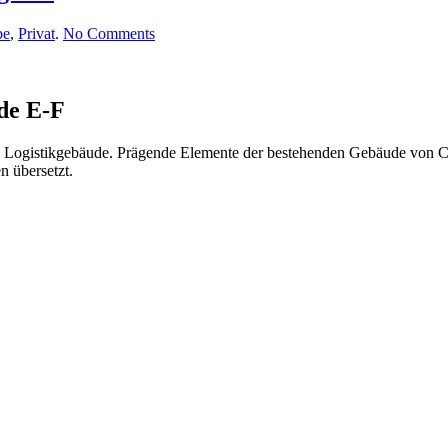
on
be
,
Privat
.
No Comments
Ernsting
´s
Family
Campus
de E-F
Facade
Building
 Logistikgebäude. Prägende Elemente der bestehenden Gebäude von Ca
E-
n übersetzt.
F