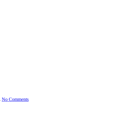
on
.
No Comments
Concert
House,
Stuttgart
2022