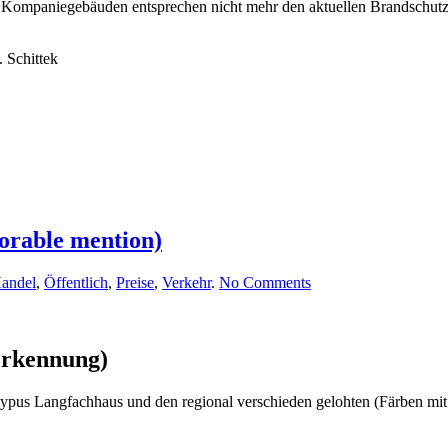
Kompaniegebäuden entsprechen nicht mehr den aktuellen Brandschutza
 Schittek
orable mention)
on
andel
,
Öffentlich
,
Preise
,
Verkehr
.
No Comments
Mobility
Hub
6,
Oberbillwerder
erkennung)
2022
(honorable
ypus Langfachhaus und den regional verschieden gelohten (Färben mit 
mention)