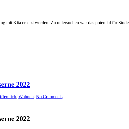
137,
Kiel
2022
ng mit Kita ersetzt werden. Zu untersuchen war das potential für Stu
serne 2022
on
ffentlich
,
Wohnen
.
No Comments
Rettungswegertüchtigung,
Von-
Düring-
Kaserne
serne 2022
2022