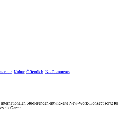
on
nterieur
,
Kultur
,
Öffentlich
.
No Comments
Residence
Palace,
Dresden
2022
internationalen Studierenden entwickelte New-Work-Konzept sorgt für
es als Garten.