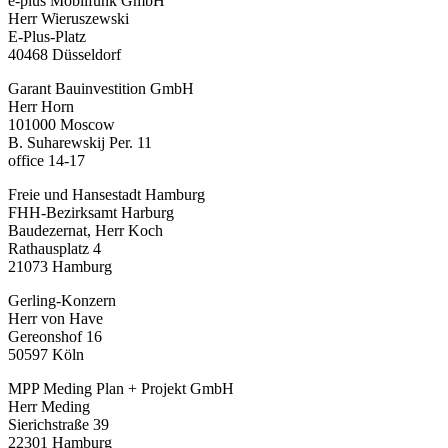
e-plus Mobilfunk GmbH
Herr Wieruszewski
E-Plus-Platz
40468 Düsseldorf
Garant Bauinvestition GmbH
Herr Horn
101000 Moscow
B. Suharewskij Per. 11
office 14-17
Freie und Hansestadt Hamburg
FHH-Bezirksamt Harburg
Baudezernat, Herr Koch
Rathausplatz 4
21073 Hamburg
Gerling-Konzern
Herr von Have
Gereonshof 16
50597 Köln
MPP Meding Plan + Projekt GmbH
Herr Meding
Sierichstraße 39
22301 Hamburg