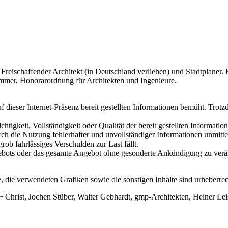
Freischaffender Architekt (in Deutschland verliehen) und Stadtplaner
mmer, Honorarordnung für Architekten und Ingenieure.
uf dieser Internet-Präsenz bereit gestellten Informationen bemüht. Tro
igkeit, Vollständigkeit oder Qualität der bereit gestellten Information
 die Nutzung fehlerhafter und unvollständiger Informationen unmittelb
rob fahrlässiges Verschulden zur Last fällt.
gebots oder das gesamte Angebot ohne gesonderte Ankündigung zu verän
die verwendeten Grafiken sowie die sonstigen Inhalte sind urheberrech
 + Christ, Jochen Stüber, Walter Gebhardt, gmp-Architekten, Heiner Le