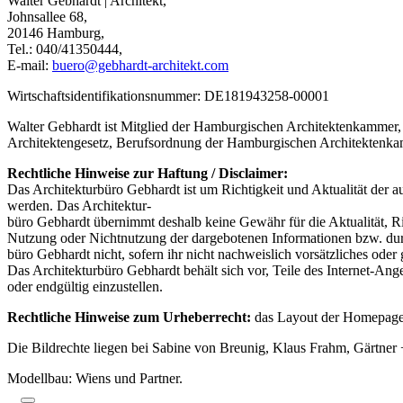
Walter Gebhardt | Architekt,
Johnsallee 68,
20146 Hamburg,
Tel.: 040/41350444,
E-mail:
buero@gebhardt-architekt.com
Wirtschaftsidentifikationsnummer: DE181943258-00001
Walter Gebhardt ist Mitglied der Hamburgischen Architektenkammer, 
Architektengesetz, Berufsordnung der Hamburgischen Architektenka
Rechtliche Hinweise zur Haftung / Disclaimer:
Das Architekturbüro Gebhardt ist um Richtigkeit und Aktualität der a
werden. Das Architektur-
büro Gebhardt übernimmt deshalb keine Gewähr für die Aktualität, Richt
Nutzung oder Nichtnutzung der dargebotenen Informationen bzw. durch
büro Gebhardt nicht, sofern ihr nicht nachweislich vorsätzliches oder g
Das Architekturbüro Gebhardt behält sich vor, Teile des Internet-An
oder endgültig einzustellen.
Rechtliche Hinweise zum Urheberrecht:
das Layout der Homepage, 
Die Bildrechte liegen bei Sabine von Breunig, Klaus Frahm, Gärtner
Modellbau: Wiens und Partner.