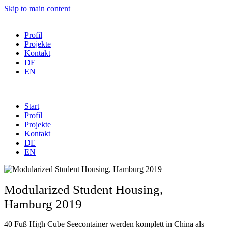
Skip to main content
Profil
Projekte
Kontakt
DE
EN
Start
Profil
Projekte
Kontakt
DE
EN
Modularized Student Housing,
Hamburg 2019
40 Fuß High Cube Seecontainer werden komplett in China als