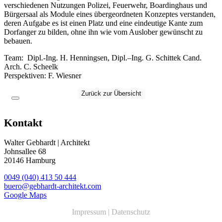
verschiedenen Nutzungen Polizei, Feuerwehr, Boardinghaus und
Bürgersaal als Module eines übergeordneten Konzeptes verstanden,
deren Aufgabe es ist einen Platz und eine eindeutige Kante zum
Dorfanger zu bilden, ohne ihn wie vom Auslober gewünscht zu
bebauen.
Team
: Dipl.-Ing. H
.
Henningsen, Dipl.
–
Ing. G
.
Schittek
Cand.
Arch. C
.
Scheelk
Perspektiven: F
.
Wiesner
Zurück zur Übersicht
Kontakt
Walter Gebhardt | Architekt
Johnsallee 68
20146 Hamburg
0049 (040) 413 50 444
buero@gebhardt-architekt.com
Google Maps
Impressum
|
Datenschutz