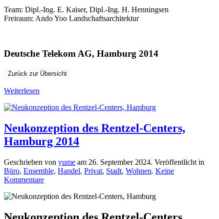
Team: Dipl.-Ing. E. Kaiser, Dipl.-Ing. H. Henningsen
Freiraum:
Ando Yoo Landschaftsarchitektur
Deutsche Telekom AG, Hamburg 2014
Zurück zur Übersicht
Weiterlesen
Neukonzeption des Rentzel-Centers,
Hamburg 2014
Geschrieben von
yume
am
26. September 2024
. Veröffentlicht in
Büro
,
Ensemble
,
Handel
,
Privat
,
Stadt
,
Wohnen
.
Keine
zu
Kommentare
Neukonzeption
des
Rentzel-
Centers,
Neukonzeption des Rentzel-Centers,