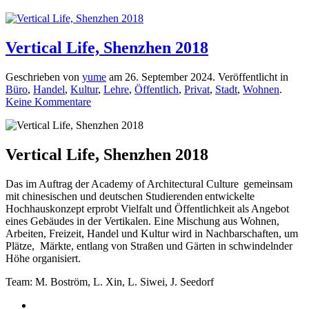
Vertical Life, Shenzhen 2018
Geschrieben von
yume
am
26. September 2024
. Veröffentlicht in
Büro
,
Handel
,
Kultur
,
Lehre
,
Öffentlich
,
Privat
,
Stadt
,
Wohnen
.
zu
Keine Kommentare
Vertical
Life,
Shenzhen
2018
Vertical Life, Shenzhen 2018
Das im Auftrag der Academy of Architectural Culture gemeinsam
mit chinesischen und deutschen Studierenden entwickelte
Hochhauskonzept erprobt Vielfalt und Öffentlichkeit als Angebot
eines Gebäudes in der Vertikalen. Eine Mischung aus Wohnen,
Arbeiten, Freizeit, Handel und Kultur wird in Nachbarschaften, um
Plätze, Märkte, entlang von Straßen und Gärten in schwindelnder
Höhe organisiert.
Team: M. Boström, L. Xin, L. Siwei, J. Seedorf