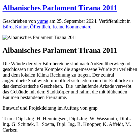
Albanisches Parlament Tirana 2011
Geschrieben von
yume
am
25. September 2024
. Veröffentlicht in
zu
Büro
,
Kultur
,
Öffentlich
.
Keine Kommentare
Albanisches
Parlament
Tirana
2011
Albanisches Parlament Tirana 2011
Die Wände der vier Bürobereiche sind nach Außen überwiegend
geschlossen um dem Komplex die angemessene Würde zu verleihen
und dem lokalen Klima Rechnung zu tragen. Der zentral
angeordnete Saal wiederum öffnet sich jedermann für Einblicke in
das demokratische Geschehen. Die umlaufende Arkade verwebt
das Gebäude mit dem Stadtkörper und rahmt die mit blühenden
Bäumen bestandenen Freiräume.
Entwurf und
Projektleitung im Auftrag von
gmp
Team: Dipl.-Ing. H. Henningsen, Dipl.-Ing. W. Wassmuth, Dipl.-
Ing. G. Schittek, L. Soetta, Dipl.-Ing. B. Knöpper, K. Affeldt, M.
Carlsen